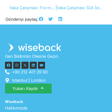
Vaka Çalışması: Flormar, rekor kıran NPS skoru ve kusursuz müşteri deneyimi için neler yapıyor?
Vaka Çalışması: İGA İstanbul Havalimanı’nın Yolcu Deneyimi Başarı Hikayesi
Gönderiyi paylaş:
Geri Bildirimin Ötesine Geçin
+90 212 401 29 90
Istanbul | London
Yukarı Kaydır
Wiseback
Hakkımızda