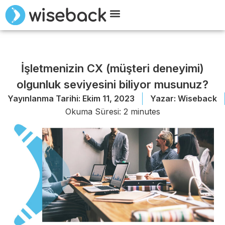
Wiseback ile Tanışın
Demo Talep Edin
İşletmenizin CX (müşteri deneyimi)
olgunluk seviyesini biliyor musunuz?
Yayınlanma Tarihi:
Ekim 11, 2023
Yazar:
Wiseback
Okuma Süresi:
2
minutes