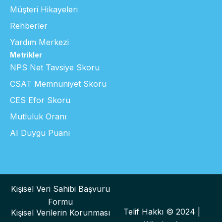
Müşteri Hikayeleri
Rehberler
Yardım Merkezi
Metrikler
NPS Net Tavsiye Skoru
CSAT Memnuniyet Skoru
CES Efor Skoru
Mutluluk Oranı
AI Duygu Puanı
Kişisel Veri Sahibi Başvuru
Formu
Telif Hakkı © 2024 |
Kişisel Verilerin Korunması