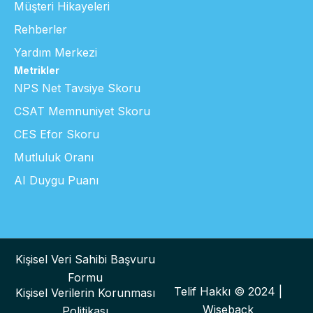
Müşteri Hikayeleri
Rehberler
Yardım Merkezi
Metrikler
NPS Net Tavsiye Skoru
CSAT Memnuniyet Skoru
CES Efor Skoru
Mutluluk Oranı
AI Duygu Puanı
Kişisel Veri Sahibi Başvuru
Formu
Telif Hakkı © 2024 |
Kişisel Verilerin Korunması
Wiseback
Politikası