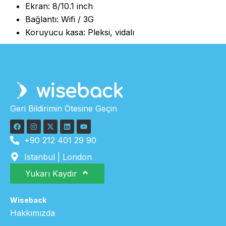
Ekran: 8/10.1 inch
Bağlantı: Wifi / 3G
Koruyucu kasa: Pleksi, vidalı
Geri Bildirimin Ötesine Geçin
+90 212 401 29 90
Istanbul | London
Yukarı Kaydır
Wiseback
Hakkımızda