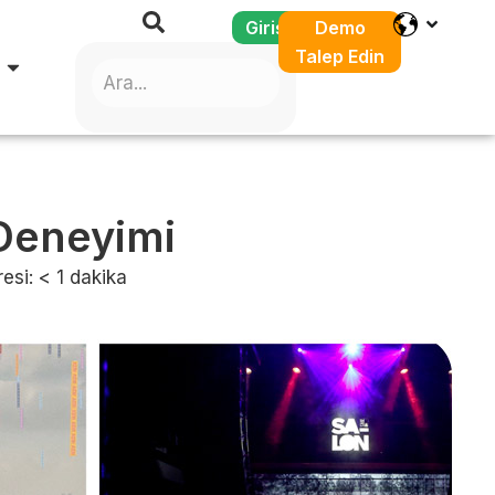
Giriş
Demo
Talep Edin
 Deneyimi
esi:
< 1
dakika