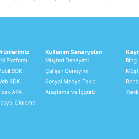
rünlerimiz
Kullanım Senaryoları
Kayn
M Platform
Müşteri Deneyimi
Blog
obil SDK
Çalışan Deneyimi
Müşte
Web SDK
Sosyal Medya Takip
Rehb
iosk APK
Araştırma ve İçgörü
Yard
osyal Dinleme