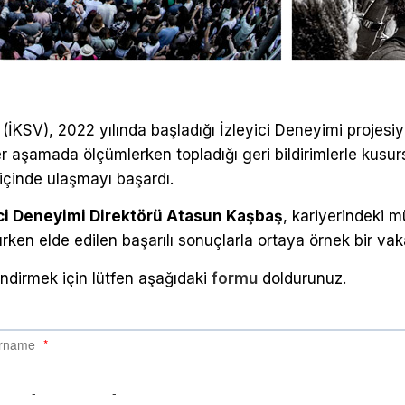
 (İKSV), 2022 yılında başladığı İzleyici Deneyimi projesi
er aşamada ölçümlerken topladığı geri bildirimlerle kusurs
içinde ulaşmayı başardı.
ici Deneyimi Direktörü Atasun Kaşbaş
, kariyerindeki m
ırken elde edilen başarılı sonuçlarla ortaya örnek bir vaka
indirmek için lütfen aşağıdaki
formu
doldurunuz.