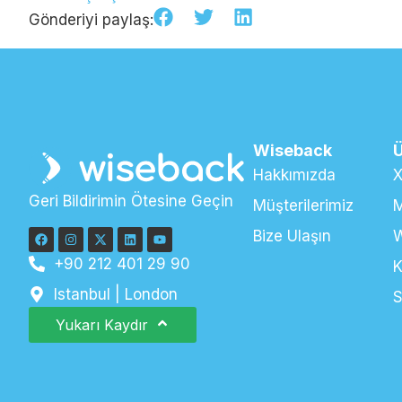
Gönderiyi paylaş:
Wiseback
Ü
Hakkımızda
X
Geri Bildirimin Ötesine Geçin
Müşterilerimiz
M
Bize Ulaşın
+90 212 401 29 90
K
Istanbul | London
S
Yukarı Kaydır