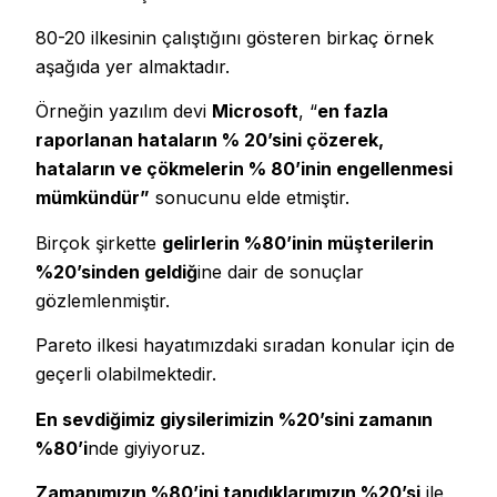
80-20 ilkesinin çalıştığını gösteren birkaç örnek
aşağıda yer almaktadır.
Örneğin yazılım devi
Microsoft
, “
en fazla
raporlanan hataların % 20’sini çözerek,
hataların ve çökmelerin % 80’inin engellenmesi
mümkündür”
sonucunu elde etmiştir.
Birçok şirkette
gelirlerin %80’inin müşterilerin
%20’sinden geldiğ
ine dair de sonuçlar
gözlemlenmiştir.
Pareto ilkesi hayatımızdaki sıradan konular için de
geçerli olabilmektedir.
En sevdiğimiz giysilerimizin %20’sini zamanın
%80’i
nde giyiyoruz.
Zamanımızın %80’ini tanıdıklarımızın %20’si
ile