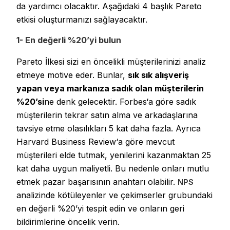
da yardımcı olacaktır. Aşağıdaki 4 başlık Pareto
etkisi oluşturmanızı sağlayacaktır.
1- En değerli %20’yi bulun
Pareto İlkesi sizi en öncelikli müşterilerinizi analiz
etmeye motive eder. Bunlar,
sık sık alışveriş
yapan veya markanıza sadık olan müşterilerin
%20’si
ne denk gelecektir. Forbes‘a göre sadık
müşterilerin tekrar satın alma ve arkadaşlarına
tavsiye etme olasılıkları 5 kat daha fazla. Ayrıca
Harvard Business Review‘a göre mevcut
müşterileri elde tutmak, yenilerini kazanmaktan 25
kat daha uygun maliyetli. Bu nedenle onları mutlu
etmek pazar başarısının anahtarı olabilir.
NPS
analizinde kötüleyenler ve çekimserler grubundaki
en değerli %20’yi tespit edin ve onların geri
bildirimlerine öncelik verin.