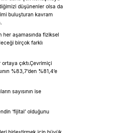
ediğimizi düşünenler olsa da
eyimi buluşturan kavram
.
in her aşamasında fiziksel
leceği birçok farklı
ortaya çıktı.
Çevrimiçi
ısının %83,7’den %81,4’e
arın sayısının ise
in ‘fijital’ olduğunu
leri birleştirmek için büyük