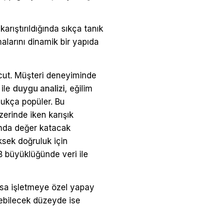
rıştırıldığında sıkça tanık
alarını dinamik bir yapıda
cut. Müşteri deneyiminde
 ile
duygu analizi
, eğilim
dukça popüler. Bu
erinde iken karışık
ında değer katacak
ksek doğruluk için
B büyüklüğünde veri ile
rsa işletmeye özel yapay
ilebilecek düzeyde ise