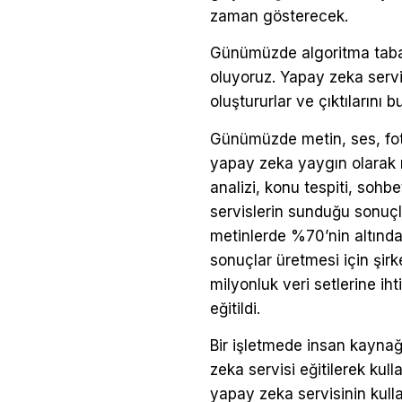
zaman gösterecek.
Günümüzde algoritma tabanl
oluyoruz. Yapay zeka servis
oluştururlar ve çıktılarını b
Günümüzde metin, ses, fot
yapay zeka yaygın olarak me
analizi, konu tespiti, soh
servislerin sunduğu sonuçl
metinlerde %70’nin altında
sonuçlar üretmesi için şirk
milyonluk veri setlerine i
eğitildi.
Bir işletmede insan kaynağ
zeka servisi eğitilerek kul
yapay zeka servisinin kull