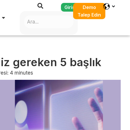
Giriş
Demo
Talep Edin
z gereken 5 başlık
esi:
4
minutes