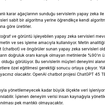
ı karar ağaçlarının sunduğu servislerin yapay zeka ile ka
leri sabit bir algoritma yerine öğrendikçe kendi algoritm
una göre üretirler.
oğraf ve görüntü işleyebilen yapay zeka servisleri mev
tin ve ses işleme amacıyla kullanılıyor. Metin analitiği
bet (chatbot) ve öngörüler sunan yapay zeka servisleri ol
arın doğruluk oranı karışık olmayan metinlerde %90’ın üz
 olduğu görülüyor. Bu servislerin müşteri deneyimi alan
etlere özel eğitilmesi gerektiği sonucu ortaya çıkıyor. Yü
htiyacınız olacaktır. OpenAI chatbot projesi ChatGPT 45 T
ıyla yönetilemeyecek kadar büyük ölçekte veri işleniyo
lanılabilir. İşlenen deneyim verisi insan kaynağıyla yönet
anılması pek mantıklı olmayacaktır.