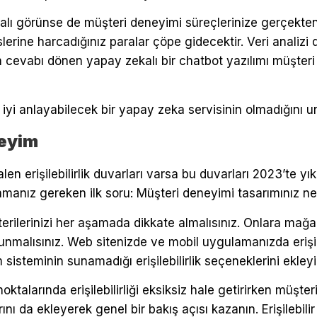
lı görünse de müşteri deneyimi süreçlerinize gerçekt
erine harcadığınız paralar çöpe gidecektir. Veri analizi 
cevabı dönen yapay zekalı bir chatbot yazılımı müşter
 iyi anlayabilecek bir yapay zeka servisinin olmadığını 
neyim
alen erişilebilirlik duvarları varsa bu duvarları 2023’te y
manız gereken ilk soru: Müşteri deneyimi tasarımınız ne k
erilerinizi her aşamada dikkate almalısınız. Onlara mağaz
nmalısınız. Web sitenizde ve mobil uygulamanızda erişileb
 sisteminin sunamadığı erişilebilirlik seçeneklerini ekleyi
noktalarında erişilebilirliği eksiksiz hale getirirken müşter
larını da ekleyerek genel bir bakış açısı kazanın. Erişilebi