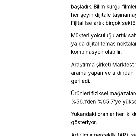
başladık. Bilim kurgu filml
her şeyin dijitale taşınama
Fijital ise artık birçok s
Müşteri yolculuğu artık sal
ya da dijital temas noktalar
kombinasyon olabilir.
Araştırma şirketi Marktest 
arama yapan ve ardından fi
geriledi.
Ürünleri fiziksel mağazalar
%56,1’den %65,7’ye yükse
Yukarıdaki oranlar her iki
gösteriyor.
Artırılmış gerçeklik (AR), s