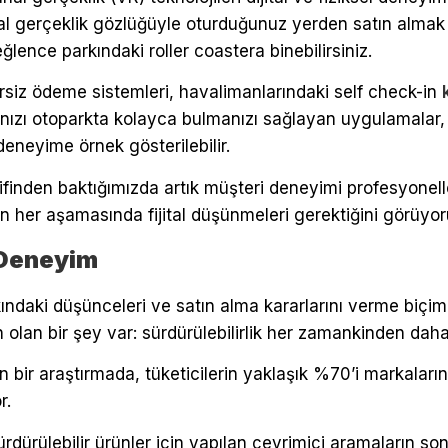
nal gerçeklik gözlüğüyle oturduğunuz yerden satın almak i
lence parkındaki roller coastera binebilirsiniz.
siz ödeme sistemleri, havalimanlarındaki self check-in
ınızı otoparkta kolayca bulmanızı sağlayan uygulamalar, e
l deneyime örnek gösterilebilir.
inden baktığımızda artık müşteri deneyimi profesyonellerin
n her aşamasında fijital düşünmeleri gerektiğini görüyor
 Deneyim
ındaki düşünceleri ve satın alma kararlarını verme biçiml
 olan bir şey var: sürdürülebilirlik her zamankinden dah
 bir araştırmada, tüketicilerin yaklaşık %70’i markaların
r.
ürdürülebilir ürünler için yapılan çevrimiçi aramaların s