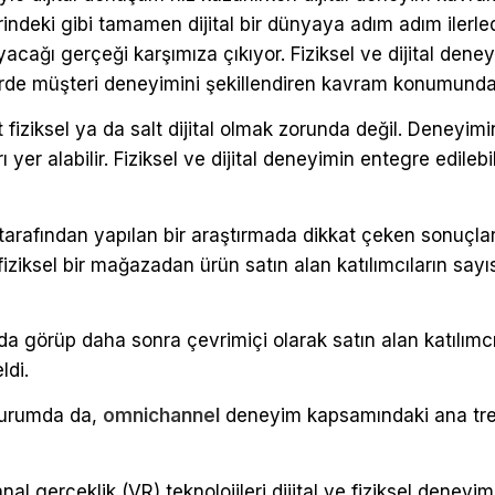
erindeki gibi tamamen dijital bir dünyaya adım adım ilerl
yacağı gerçeği karşımıza çıkıyor. Fiziksel ve dijital den
ektörde müşteri deneyimini şekillendiren kavram konumunda
t fiziksel ya da salt dijital olmak zorunda değil. Deneyim
ı yer alabilir. Fiziksel ve dijital deneyimin entegre edilebi
tarafından yapılan bir araştırmada dikkat çeken sonuçlar 
ziksel bir mağazadan ürün satın alan katılımcıların say
da görüp daha sonra çevrimiçi olarak satın alan katılımcıl
ldi.
 durumda da,
omnichannel
deneyim kapsamındaki ana trend
anal gerçeklik (VR) teknolojileri dijital ve fiziksel deneyim