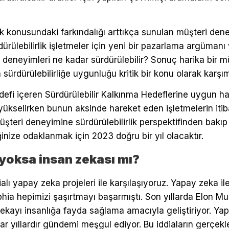
rlik konusundaki farkındalığı arttıkça sunulan müşteri den
dürülebilirlik işletmeler için yeni bir pazarlama argümanı
 deneyimleri ne kadar sürdürülebilir? Sonuç harika bir m
sürdürülebilirliğe uygunluğu kritik bir konu olarak karşım
defi içeren Sürdürülebilir Kalkınma Hedeflerine uygun ha
 yükselirken bunun aksinde hareket eden işletmelerin itib
teri deneyimine sürdürülebilirlik perspektifinden bakıp
inize odaklanmak için 2023 doğru bir yıl olacaktır.
yoksa insan zekası mı?
dialı yapay zeka projeleri ile karşılaşıyoruz. Yapay zeka i
phia hepimizi şaşırtmayı başarmıştı. Son yıllarda Elon Mu
ekayı insanlığa fayda sağlama amacıyla geliştiriyor. Yap
ar yıllardır gündemi meşgul ediyor. Bu iddiaların gerçe