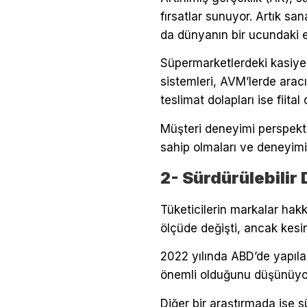
fırsatlar sunuyor. Artık sa
da dünyanın bir ucundaki eğ
Süpermarketlerdeki kasiyer
sistemleri, AVM’lerde arac
teslimat dolapları ise fiita
Müşteri deneyimi perspektif
sahip olmaları ve deneyimi
2- Sürdürülebilir
Tüketicilerin markalar hakk
ölçüde değişti, ancak kesin
2022 yılında ABD’de yapılan
önemli olduğunu düşünüyo
Diğer bir araştırmada ise s