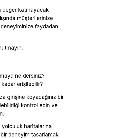
en değer katmayacak
dışında müşterilerinize
i deneyiminize faydadan
unutmayın.
ıkmaya ne dersiniz?
adar erişilebilir?
a girişine koyacağınız bir
ilirliği kontrol edin ve
n.
i yolculuk haritalarına
lir bir deneyim tasarlamak