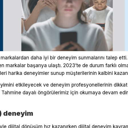
 markalardan daha iyi bir deneyim sunmalarını talep etti. 
en markalar başarıya ulaştı. 2023’te de durum farklı olm
ri harika deneyimler sunup müşterilerinin kalbini kaza
yimi
ni etkileyecek ve deneyim profesyonellerinin dikkat
 Tahmine dayalı öngörülerimiz için okumaya devam edin 
al) deneyim
iyle dijital dönüşüm hız kazanırken dijital deneyim kav