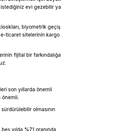
stediğiniz evi gezebilir ya
kioskları
, biyometrik geçiş
-ticaret sitelerinin kargo
in fijital bir farkındalığa
uz.
eri son yıllarda önemli
a önemli.
 sürdürülebilir olmasının
on beş yılda %71 oranında