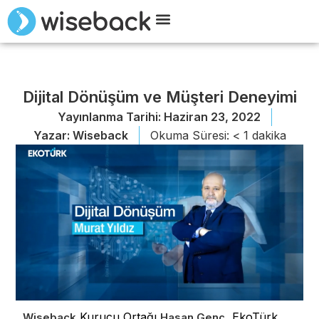
Wiseback ile Tanışın
Demo Talep Edin
Dijital Dönüşüm ve Müşteri Deneyimi
Yayınlanma Tarihi:
Haziran 23, 2022
Yazar:
Wiseback
Okuma Süresi:
< 1
dakika
Kurucu Ortağı
, EkoTürk
Wiseback
Hasan Genç