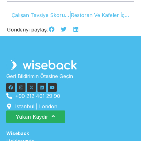
Çalışan Tavsiye Skoru: eNPS
Restoran Ve Kafeler İçin Geri Bildirim Toplamanın Kolay Yolu!
Gönderiyi paylaş:
Geri Bildirimin Ötesine Geçin
+90 212 401 29 90
Istanbul | London
Yukarı Kaydır
Wiseback