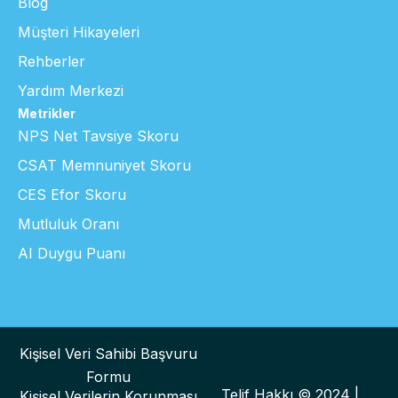
Blog
Müşteri Hikayeleri
Rehberler
Yardım Merkezi
Metrikler
NPS Net Tavsiye Skoru
CSAT Memnuniyet Skoru
CES Efor Skoru
Mutluluk Oranı
AI Duygu Puanı
Kişisel Veri Sahibi Başvuru
Formu
Telif Hakkı © 2024 |
Kişisel Verilerin Korunması