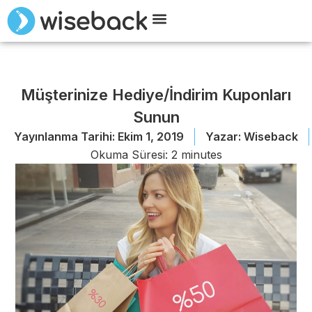
Wiseback ile Tanışın
Demo Talep Edin
Müşterinize Hediye/İndirim Kuponları
Sunun
Yayınlanma Tarihi:
Ekim 1, 2019
Yazar:
Wiseback
Okuma Süresi:
2
minutes