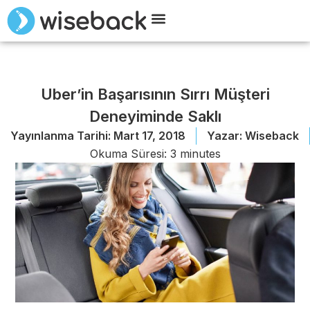
Wiseback ile Tanışın
Demo Talep Edin
Uber’in Başarısının Sırrı Müşteri
Deneyiminde Saklı
Yayınlanma Tarihi:
Mart 17, 2018
Yazar:
Wiseback
Okuma Süresi:
3
minutes